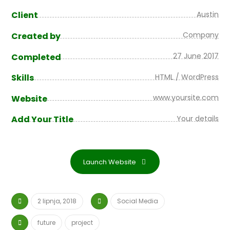
Austin
Client
Company
Created by
27 June 2017
Completed
HTML / WordPress
Skills
www.yoursite.com
Website
Your details
Add Your Title
Launch Website
2 lipnja, 2018
Social Media
future
project